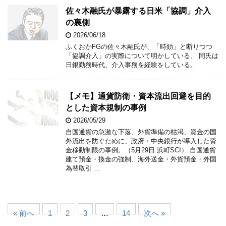
佐々木融氏が暴露する日米「協調」介入
の裏側
2026/06/18
ふくおかFGの佐々木融氏が、「時効」と断りつつ
「協調介入」の実際について明かしている。 同氏は
日銀勤務時代、介入事務を経験をしている。
【メモ】通貨防衛・資本流出回避を目的
とした資本規制の事例
2026/05/29
自国通貨の急激な下落、外貨準備の枯渇、資金の国
外流出を防ぐために、政府・中央銀行が導入した資
金移動制限の事例。（5月29日 浜町SCI） 自国通貨
建て預金・換金の強制、海外送金・外貨預金・外国
為替取引 …
« 前へ
1
2
3
…
14
次へ »