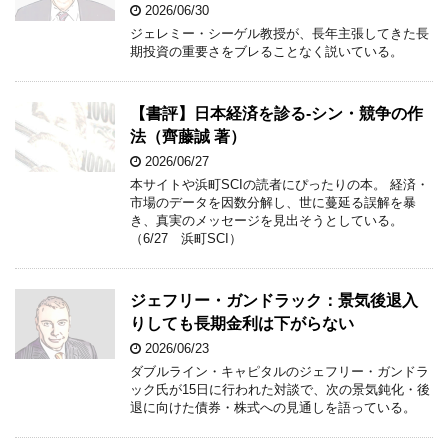
2026/06/30
ジェレミー・シーゲル教授が、長年主張してきた長
期投資の重要さをブレることなく説いている。
【書評】日本経済を診る-シン・競争の作
法（齊藤誠 著）
2026/06/27
本サイトや浜町SCIの読者にぴったりの本。 経済・
市場のデータを因数分解し、世に蔓延る誤解を暴
き、真実のメッセージを見出そうとしている。
（6/27 浜町SCI）
ジェフリー・ガンドラック：景気後退入
りしても長期金利は下がらない
2026/06/23
ダブルライン・キャピタルのジェフリー・ガンドラ
ック氏が15日に行われた対談で、次の景気鈍化・後
退に向けた債券・株式への見通しを語っている。