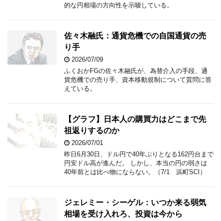
的な円相場の方向性を示唆している。
佐々木融氏：通貨危機での自国通貨の売
り手
2026/07/09
ふくおかFGの佐々木融氏が、為替介入の手段、通
貨危機での売り手、資本移動規制について質問に答
えている。
【グラフ】日本人の購買力はどこまで先
祖返りするのか
2026/07/01
昨日6月30日、ドル円で40年ぶりとなる162円台まで
円安ドル高が進んだ。 しかし、本当の円の弱さは
40年前とは比べ物にならない。（7/1 浜町SCI）
ジェレミー・シーゲル：いつか来る弱気
相場を受け入れろ、投資は今から