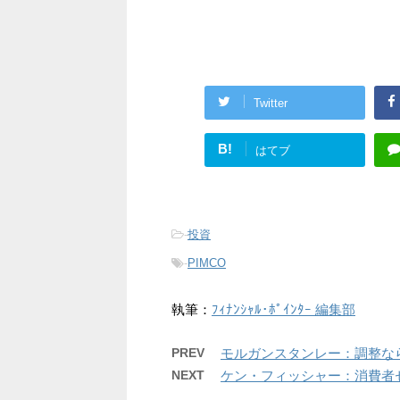
Twitter
B!
はてブ
-
投資
-
PIMCO
執筆：
ﾌｨﾅﾝｼｬﾙ･ﾎﾟｲﾝﾀｰ 編集部
PREV
モルガンスタンレー：調整な
NEXT
ケン・フィッシャー：消費者