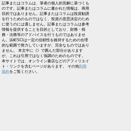
記事またはコラムは、筆者の個人的見解に基づくも
のです。記事またはコラムに書かれた情報は、商用
目的ではありません。記事またはコラムは投資勧誘
を行うためのものではなく、投資の意思決定のため
に使うのには適しません。記事またはコラムは参考
情報を提供することを目的としており、財務・税
務・法務等のアドバイスを行うものではありませ
ん。浜町SCIは一定の信頼性を維持するための合理
的な範囲で努力していますが、完全なものではあり
ません。 本文中に《》で囲んだ部分があります
が、これは引用ではなく強調のためのものです。
本サイトでは、オンライン書店などのアフィリエイ
ト・リンクを含むページがあります。 その他
利用
規約
をご覧ください。