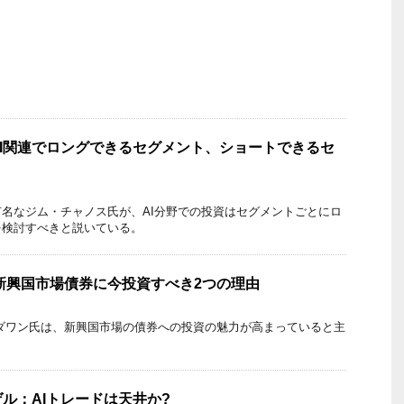
I関連でロングできるセグメント、ショートできるセ
名なジム・チャノス氏が、AI分野での投資はセグメントごとにロ
を検討すべきと説いている。
る新興国市場債券に今投資すべき2つの理由
・ダワン氏は、新興国市場の債券への投資の魅力が高まっていると主
ル：AIトレードは天井か?