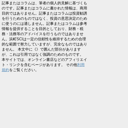
記事またはコラムは、筆者の個人的見解に基づくも
のです。記事またはコラムに書かれた情報は、商用
目的ではありません。記事またはコラムは投資勧誘
を行うためのものではなく、投資の意思決定のため
に使うのには適しません。記事またはコラムは参考
情報を提供することを目的としており、財務・税
務・法務等のアドバイスを行うものではありませ
ん。浜町SCIは一定の信頼性を維持するための合理
的な範囲で努力していますが、完全なものではあり
ません。 本文中に《》で囲んだ部分があります
が、これは引用ではなく強調のためのものです。
本サイトでは、オンライン書店などのアフィリエイ
ト・リンクを含むページがあります。 その他
利用
規約
をご覧ください。