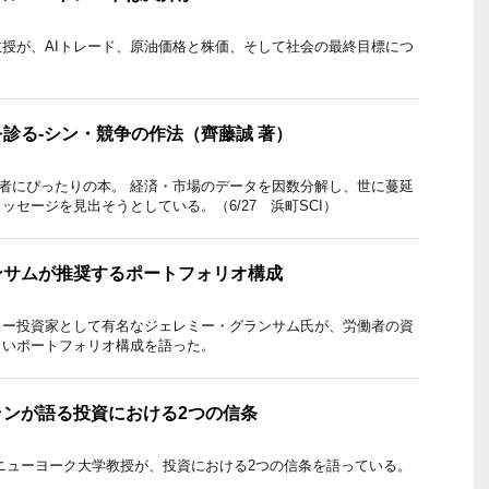
授が、AIトレード、原油価格と株価、そして社会の最終目標につ
診る-シン・競争の作法（齊藤誠 著）
読者にぴったりの本。 経済・市場のデータを因数分解し、世に蔓延
ッセージを見出そうとしている。（6/27 浜町SCI）
ンサムが推奨するポートフォリオ構成
ュー投資家として有名なジェレミー・グランサム氏が、労働者の資
しいポートフォリオ構成を語った。
ランが語る投資における2つの信条
ニューヨーク大学教授が、投資における2つの信条を語っている。