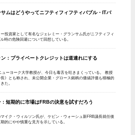
サムはどうやってニフティフィフティバブル・ITバ
ュー投資家として有名なジェレミー・グランサム氏がニフティフィ
ブル時の危険回避について回想している。
ラン：プライベートクレジットは道連れにする
ニューヨーク大学教授が、今日も毒舌を吐きまくっている。 教授
学長》とも称され、未公開企業・グロース銘柄の価値評価も積極的
てきた。
：短期的に市場はFRBの決意を試すだろう
マイク・ウィルソン氏が、ケビン・ウォーシュ新FRB議長就任後
短期的にやや慎重な見方を示している。