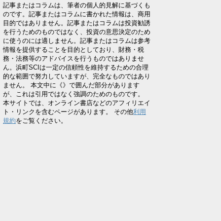
記事またはコラムは、筆者の個人的見解に基づくも
のです。記事またはコラムに書かれた情報は、商用
目的ではありません。記事またはコラムは投資勧誘
を行うためのものではなく、投資の意思決定のため
に使うのには適しません。記事またはコラムは参考
情報を提供することを目的としており、財務・税
務・法務等のアドバイスを行うものではありませ
ん。浜町SCIは一定の信頼性を維持するための合理
的な範囲で努力していますが、完全なものではあり
ません。 本文中に《》で囲んだ部分があります
が、これは引用ではなく強調のためのものです。
本サイトでは、オンライン書店などのアフィリエイ
ト・リンクを含むページがあります。 その他
利用
規約
をご覧ください。