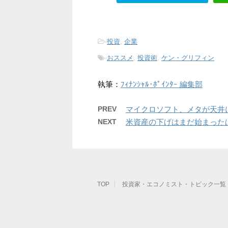
-
投資
,
企業
-
おススメ
,
投資術
,
ケン・グリフィン
執筆：
ﾌｨﾅﾝｼｬﾙ･ﾎﾟｲﾝﾀｰ 編集部
PREV
マイクロソフト、メタが天井
NEXT
米資産の下げはまだ始まった
TOP
投資家・エコノミスト・トピック一覧