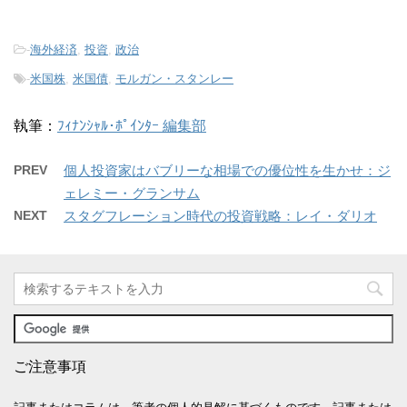
-
海外経済
,
投資
,
政治
-
米国株
,
米国債
,
モルガン・スタンレー
執筆：
ﾌｨﾅﾝｼｬﾙ･ﾎﾟｲﾝﾀｰ 編集部
PREV
個人投資家はバブリーな相場での優位性を生かせ：ジ
ェレミー・グランサム
NEXT
スタグフレーション時代の投資戦略：レイ・ダリオ
ご注意事項