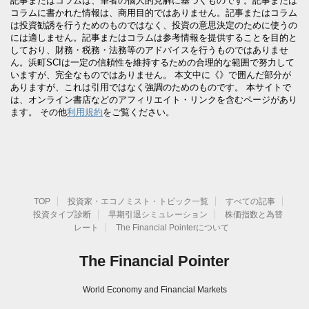
記事またはコラムは、筆者の個人的見解に基づくものです。記事または
コラムに書かれた情報は、商用目的ではありません。記事またはコラム
は投資勧誘を行うためのものではなく、投資の意思決定のために使うの
には適しません。記事またはコラムは参考情報を提供することを目的と
しており、財務・税務・法務等のアドバイスを行うものではありませ
ん。浜町SCIは一定の信頼性を維持するための合理的な範囲で努力して
いますが、完全なものではありません。 本文中に《》で囲んだ部分が
ありますが、これは引用ではなく強調のためのものです。 本サイトで
は、オンライン書店などのアフィリエイト・リンクを含むページがあり
ます。 その他
利用規約
をご覧ください。
TOP
投資家・エコノミスト・トピック一覧
すべての記事
投資タイプ診断
早期引退シミュレーション
株価指数と為替
レート
The Financial Pointerについて
The Financial Pointer
World Economy and Financial Markets