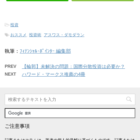
-
投資
-
おススメ
,
投資術
,
アスワス・ダモダラン
執筆：
ﾌｨﾅﾝｼｬﾙ･ﾎﾟｲﾝﾀｰ 編集部
PREV
【輪郭】未解決の問題：国際分散投資は必要か？
NEXT
ハワード・マークス推薦の4冊
ご注意事項