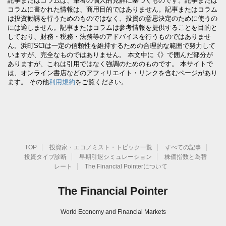
記事またはコラムは、筆者の個人的見解に基づくものです。記事または
コラムに書かれた情報は、商用目的ではありません。記事またはコラム
は投資勧誘を行うためのものではなく、投資の意思決定のために使うの
には適しません。記事またはコラムは参考情報を提供することを目的と
しており、財務・税務・法務等のアドバイスを行うものではありませ
ん。浜町SCIは一定の信頼性を維持するための合理的な範囲で努力して
いますが、完全なものではありません。 本文中に《》で囲んだ部分が
ありますが、これは引用ではなく強調のためのものです。 本サイトで
は、オンライン書店などのアフィリエイト・リンクを含むページがあり
ます。 その他
利用規約
をご覧ください。
TOP
投資家・エコノミスト・トピック一覧
すべての記事
投資タイプ診断
早期引退シミュレーション
株価指数と為替
レート
The Financial Pointerについて
The Financial Pointer
World Economy and Financial Markets