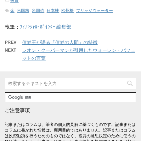
-
投資
-
金
,
米国株
,
米国債
,
日本株
,
欧州株
,
ブリッジウォーター
執筆：
ﾌｨﾅﾝｼｬﾙ･ﾎﾟｲﾝﾀｰ 編集部
PREV
債券王が語る「債券の人間」の特徴
NEXT
レオン・クーパーマンが引用したウォーレン・バフェ
ットの言葉
ご注意事項
記事またはコラムは、筆者の個人的見解に基づくものです。記事または
コラムに書かれた情報は、商用目的ではありません。記事またはコラム
は投資勧誘を行うためのものではなく、投資の意思決定のために使うの