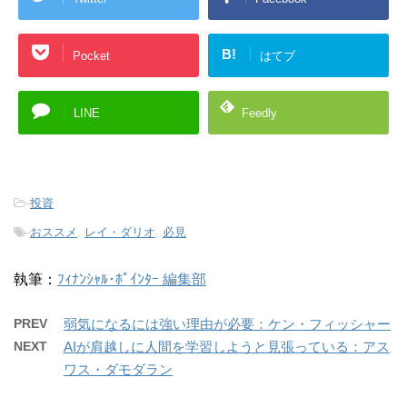
B!
Pocket
はてブ
LINE
Feedly
-
投資
-
おススメ
,
レイ・ダリオ
,
必見
執筆：
ﾌｨﾅﾝｼｬﾙ･ﾎﾟｲﾝﾀｰ 編集部
PREV
弱気になるには強い理由が必要：ケン・フィッシャー
NEXT
AIが肩越しに人間を学習しようと見張っている：アス
ワス・ダモダラン