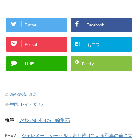
Twitter
Facebook
B!
Pocket
はてブ
LINE
Feedly
-
海外経済
,
政治
-
中国
,
レイ・ダリオ
執筆：
ﾌｨﾅﾝｼｬﾙ･ﾎﾟｲﾝﾀｰ 編集部
PREV
ジェレミー・シーゲル：走り続けている列車の前に立