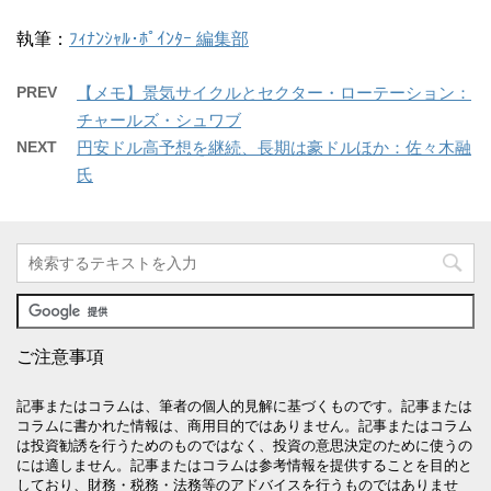
執筆：
ﾌｨﾅﾝｼｬﾙ･ﾎﾟｲﾝﾀｰ 編集部
PREV
【メモ】景気サイクルとセクター・ローテーション：
チャールズ・シュワブ
NEXT
円安ドル高予想を継続、長期は豪ドルほか：佐々木融
氏
ご注意事項
記事またはコラムは、筆者の個人的見解に基づくものです。記事または
コラムに書かれた情報は、商用目的ではありません。記事またはコラム
は投資勧誘を行うためのものではなく、投資の意思決定のために使うの
には適しません。記事またはコラムは参考情報を提供することを目的と
しており、財務・税務・法務等のアドバイスを行うものではありませ