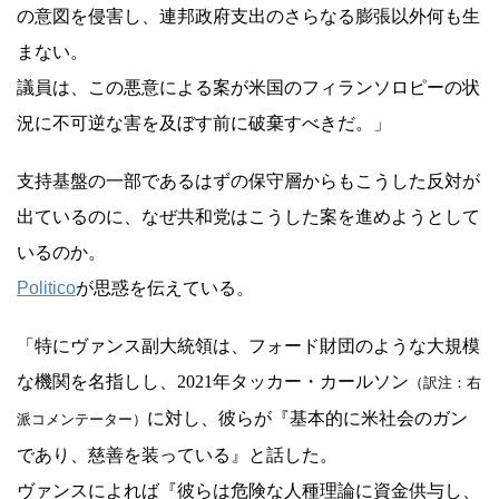
の意図を侵害し、連邦政府支出のさらなる膨張以外何も生
まない。
議員は、この悪意による案が米国のフィランソロピーの状
況に不可逆な害を及ぼす前に破棄すべきだ。」
支持基盤の一部であるはずの保守層からもこうした反対が
出ているのに、なぜ共和党はこうした案を進めようとして
いるのか。
Politico
が思惑を伝えている。
「特にヴァンス副大統領は、フォード財団のような大規模
な機関を名指しし、2021年タッカー・カールソン
（訳注：右
に対し、彼らが『基本的に米社会のガン
派コメンテーター）
であり、慈善を装っている』と話した。
ヴァンスによれば『彼らは危険な人種理論に資金供与し、