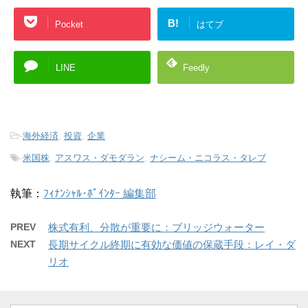
B!
Pocket
はてブ
LINE
Feedly
-
海外経済
,
投資
,
企業
-
米国株
,
アスワス・ダモダラン
,
ナシーム・ニコラス・タレブ
執筆：
ﾌｨﾅﾝｼｬﾙ･ﾎﾟｲﾝﾀｰ 編集部
PREV
株式有利、分散が重要に：ブリッジウォーター
NEXT
長期サイクル終期に有効な価値の保蔵手段：レイ・ダ
リオ