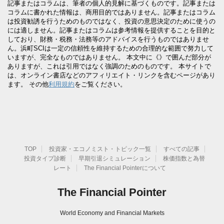
記事またはコラムは、筆者の個人的見解に基づくものです。記事または
コラムに書かれた情報は、商用目的ではありません。記事またはコラム
は投資勧誘を行うためのものではなく、投資の意思決定のために使うの
には適しません。記事またはコラムは参考情報を提供することを目的と
しており、財務・税務・法務等のアドバイスを行うものではありませ
ん。浜町SCIは一定の信頼性を維持するための合理的な範囲で努力して
いますが、完全なものではありません。 本文中に《》で囲んだ部分が
ありますが、これは引用ではなく強調のためのものです。 本サイトで
は、オンライン書店などのアフィリエイト・リンクを含むページがあり
ます。 その他
利用規約
をご覧ください。
TOP
投資家・エコノミスト・トピック一覧
すべての記事
投資タイプ診断
早期引退シミュレーション
株価指数と為替
レート
The Financial Pointerについて
The Financial Pointer
World Economy and Financial Markets