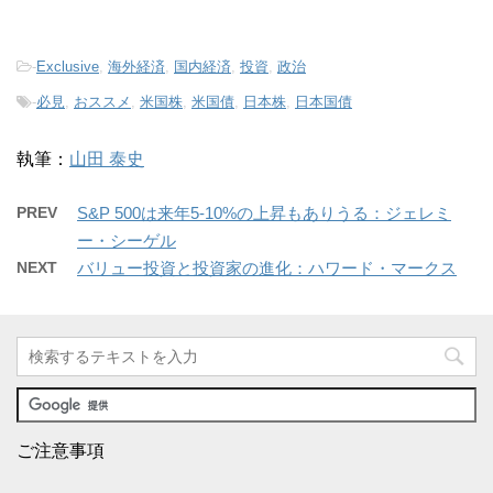
-
Exclusive
,
海外経済
,
国内経済
,
投資
,
政治
-
必見
,
おススメ
,
米国株
,
米国債
,
日本株
,
日本国債
執筆：
山田 泰史
PREV
S&P 500は来年5-10%の上昇もありうる：ジェレミ
ー・シーゲル
NEXT
バリュー投資と投資家の進化：ハワード・マークス
ご注意事項