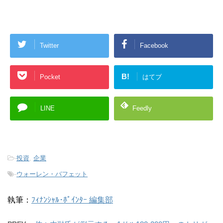
Twitter
Facebook
B!
Pocket
はてブ
LINE
Feedly
-
投資
,
企業
-
ウォーレン・バフェット
執筆：
ﾌｨﾅﾝｼｬﾙ･ﾎﾟｲﾝﾀｰ 編集部