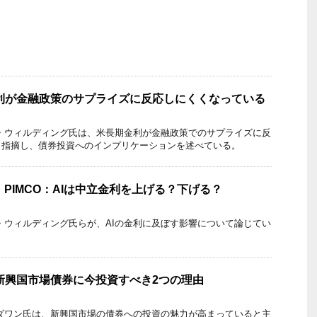
金利が金融政策のサプライズに反応しにくくなっている
ー・ウィルディング氏は、米長期金利が金融政策でのサプライズに反
と指摘し、債券投資へのインプリケーションを述べている。
h】PIMCO：AIは中立金利を上げる？下げる？
ー・ウィルディング氏らが、AIの金利に及ぼす影響について論じてい
る新興国市場債券に今投資すべき2つの理由
・ダワン氏は、新興国市場の債券への投資の魅力が高まっていると主