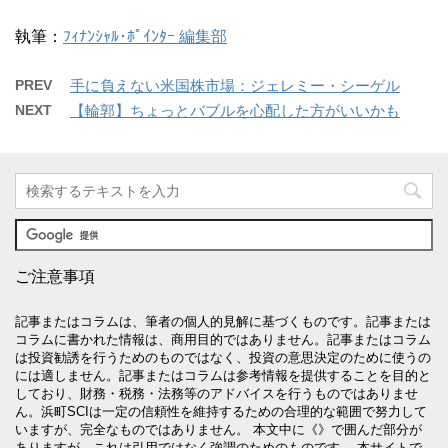
執筆：
ﾌｨﾅﾝｼｬﾙ･ﾎﾟｲﾝﾀｰ 編集部
PREV
手に負えない米国株市場：ジェレミー・シーゲル
NEXT
【輪郭】ちょっとバブルを心配した方がいいかも
ご注意事項
記事またはコラムは、筆者の個人的見解に基づくものです。記事または
コラムに書かれた情報は、商用目的ではありません。記事またはコラム
は投資勧誘を行うためのものではなく、投資の意思決定のために使うの
には適しません。記事またはコラムは参考情報を提供することを目的と
しており、財務・税務・法務等のアドバイスを行うものではありませ
ん。浜町SCIは一定の信頼性を維持するための合理的な範囲で努力して
いますが、完全なものではありません。 本文中に《》で囲んだ部分が
ありますが、これは引用ではなく強調のためのものです。 本サイトで