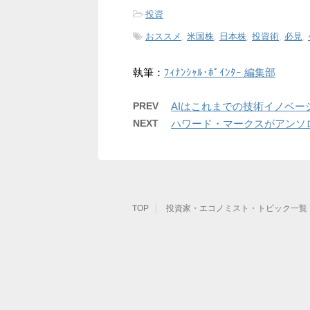
-
投資
-
おススメ
,
米国株
,
日本株
,
投資術
,
必見
,
執筆：
ﾌｨﾅﾝｼｬﾙ･ﾎﾟｲﾝﾀｰ 編集部
PREV
AIはこれまでの技術イノベ
NEXT
ハワード・マークスがアンソ
TOP
投資家・エコノミスト・トピック一覧