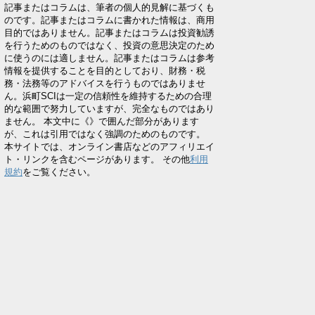
記事またはコラムは、筆者の個人的見解に基づくも
のです。記事またはコラムに書かれた情報は、商用
目的ではありません。記事またはコラムは投資勧誘
を行うためのものではなく、投資の意思決定のため
に使うのには適しません。記事またはコラムは参考
情報を提供することを目的としており、財務・税
務・法務等のアドバイスを行うものではありませ
ん。浜町SCIは一定の信頼性を維持するための合理
的な範囲で努力していますが、完全なものではあり
ません。 本文中に《》で囲んだ部分があります
が、これは引用ではなく強調のためのものです。
本サイトでは、オンライン書店などのアフィリエイ
ト・リンクを含むページがあります。 その他
利用
規約
をご覧ください。