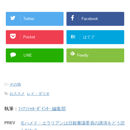
Twitter
Facebook
B!
Pocket
はてブ
LINE
Feedly
-
その他
-
おススメ
,
レイ・ダリオ
執筆：
ﾌｨﾅﾝｼｬﾙ･ﾎﾟｲﾝﾀｰ 編集部
PREV
モハメド・エラリアンは日銀審議委員の講演をどう読