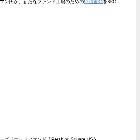
申請書類
マン氏が、新たなファンド上場のための
をSEC
ンドファンド「Pershing Square USA,