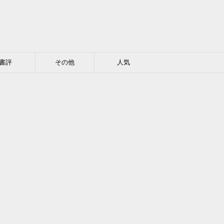
書評
その他
人気