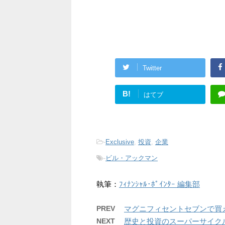
Twitter
B!
はてブ
-
Exclusive
,
投資
,
企業
-
ビル・アックマン
執筆：
ﾌｨﾅﾝｼｬﾙ･ﾎﾟｲﾝﾀｰ 編集部
PREV
マグニフィセントセブンで買
NEXT
歴史と投資のスーパーサイク