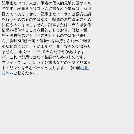
記事またはコラムは、筆者の個人的見解に基づくも
のです。記事またはコラムに書かれた情報は、商用
目的ではありません。記事またはコラムは投資勧誘
を行うためのものではなく、投資の意思決定のため
に使うのには適しません。記事またはコラムは参考
情報を提供することを目的としており、財務・税
務・法務等のアドバイスを行うものではありませ
ん。浜町SCIは一定の信頼性を維持するための合理
的な範囲で努力していますが、完全なものではあり
ません。 本文中に《》で囲んだ部分があります
が、これは引用ではなく強調のためのものです。
本サイトでは、オンライン書店などのアフィリエイ
ト・リンクを含むページがあります。 その他
利用
規約
をご覧ください。