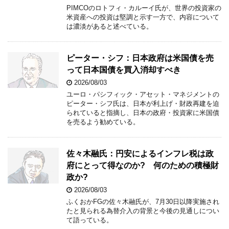
PIMCOのロトフィ・カルーイ氏が、世界の投資家の
米資産への投資は堅調と示す一方で、内容について
は濃淡があると述べている。
ピーター・シフ：日本政府は米国債を売
って日本国債を買入消却すべき
2026/08/03
ユーロ・パシフィック・アセット・マネジメントの
ピーター・シフ氏は、日本が利上げ・財政再建を迫
られていると指摘し、日本の政府・投資家に米国債
を売るよう勧めている。
佐々木融氏：円安によるインフレ税は政
府にとって得なのか? 何のための積極財
政か?
2026/08/03
ふくおかFGの佐々木融氏が、7月30日以降実施され
たと見られる為替介入の背景と今後の見通しについ
て語っている。