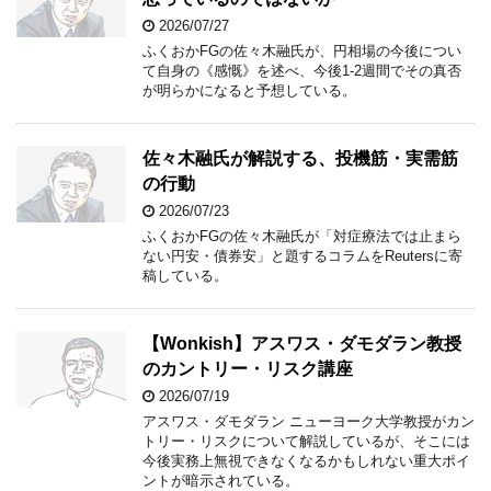
2026/07/27
ふくおかFGの佐々木融氏が、円相場の今後につい
て自身の《感慨》を述べ、今後1-2週間でその真否
が明らかになると予想している。
佐々木融氏が解説する、投機筋・実需筋
の行動
2026/07/23
ふくおかFGの佐々木融氏が「対症療法では止まら
ない円安・債券安」と題するコラムをReutersに寄
稿している。
【Wonkish】アスワス・ダモダラン教授
のカントリー・リスク講座
2026/07/19
アスワス・ダモダラン ニューヨーク大学教授がカン
トリー・リスクについて解説しているが、そこには
今後実務上無視できなくなるかもしれない重大ポイ
ントが暗示されている。