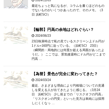
2024/11/03
最近ちょっと気になるが、コラムを書くほどのもの
でないものがいくつかあったので、そのメモ。（3
日 浜町SCI）
【輪郭】円高の余地はどれぐらい？
2024/06/23
23日執筆時点で私の見ているスクリーン上ドル円が
1ドル=160円に迫っている。（浜町SCI 23日）
（瞬間的・局地的には何度か超える局面があったよ
うだ。） ここでは、景気後退時にドル円がどこまで
円高 …
【為替】景色が完全に変わってきた？
2024/03/24
最近、さまざまな理由により円相場についての見通
しを変える人が出てきたように感じる。（3月24
日 浜町SCI） 少し前までの「リスクオフの円高」
「リスクオンの円安」といった見方は単純には採用
しにくくなっ …