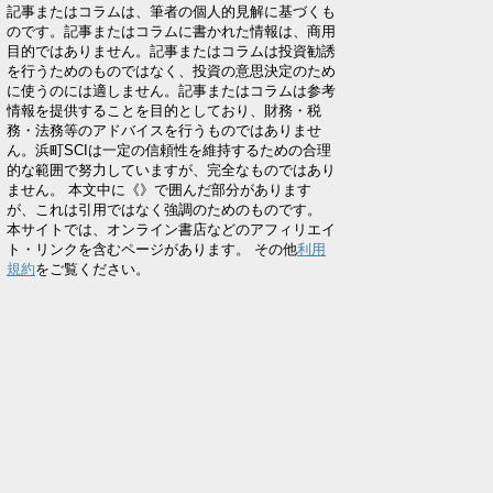
記事またはコラムは、筆者の個人的見解に基づくも
のです。記事またはコラムに書かれた情報は、商用
目的ではありません。記事またはコラムは投資勧誘
を行うためのものではなく、投資の意思決定のため
に使うのには適しません。記事またはコラムは参考
情報を提供することを目的としており、財務・税
務・法務等のアドバイスを行うものではありませ
ん。浜町SCIは一定の信頼性を維持するための合理
的な範囲で努力していますが、完全なものではあり
ません。 本文中に《》で囲んだ部分があります
が、これは引用ではなく強調のためのものです。
本サイトでは、オンライン書店などのアフィリエイ
ト・リンクを含むページがあります。 その他
利用
規約
をご覧ください。