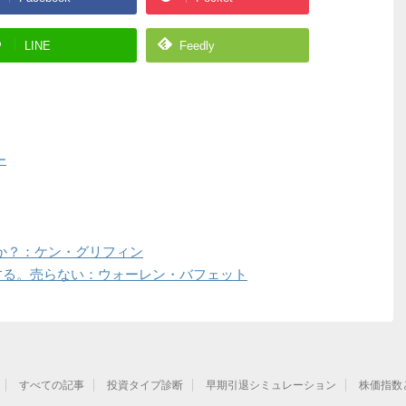
LINE
Feedly
ー
すか？：ケン・グリフィン
有する。売らない：ウォーレン・バフェット
すべての記事
投資タイプ診断
早期引退シミュレーション
株価指数