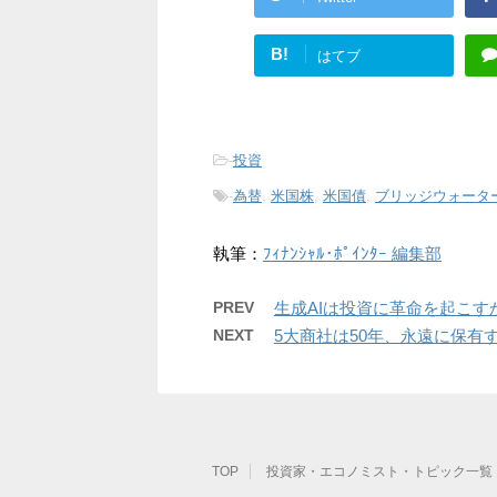
B!
はてブ
-
投資
-
為替
,
米国株
,
米国債
,
ブリッジウォータ
執筆：
ﾌｨﾅﾝｼｬﾙ･ﾎﾟｲﾝﾀｰ 編集部
PREV
生成AIは投資に革命を起こ
NEXT
5大商社は50年、永遠に保
TOP
投資家・エコノミスト・トピック一覧