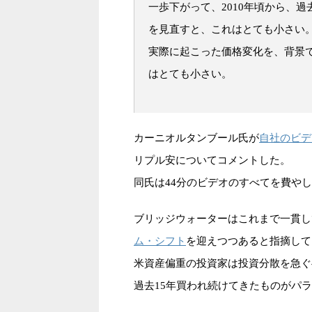
一歩下がって、2010年頃から、
を見直すと、これはとても小さい
実際に起こった価格変化を、背景
はとても小さい。
自社のビデ
カーニオルタンブール氏が
リプル安についてコメントした。
同氏は44分のビデオのすべてを費や
ブリッジウォーターはこれまで一貫し
ム・シフト
を迎えつつあると指摘して
米資産偏重の投資家は投資分散を急ぐ
過去15年買われ続けてきたものがパ