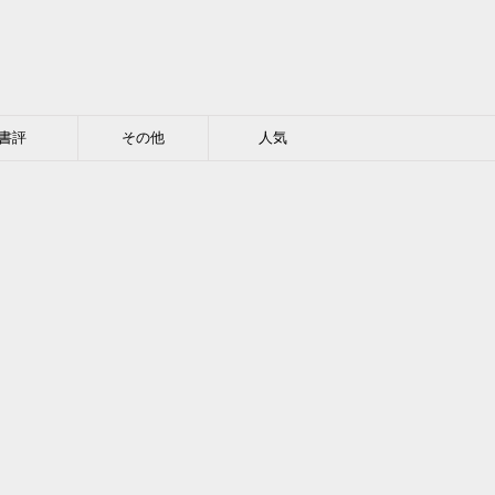
書評
その他
人気