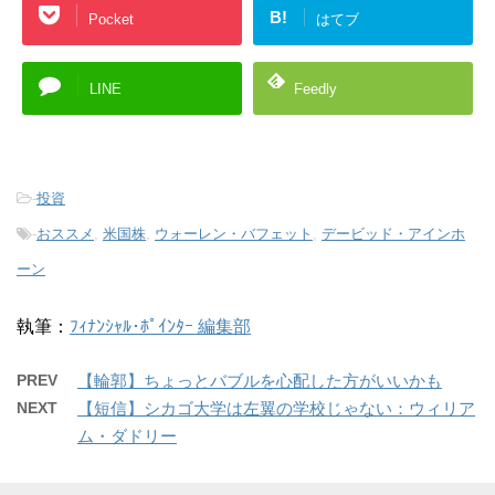
B!
Pocket
はてブ
LINE
Feedly
-
投資
-
おススメ
,
米国株
,
ウォーレン・バフェット
,
デービッド・アインホ
ーン
執筆：
ﾌｨﾅﾝｼｬﾙ･ﾎﾟｲﾝﾀｰ 編集部
PREV
【輪郭】ちょっとバブルを心配した方がいいかも
NEXT
【短信】シカゴ大学は左翼の学校じゃない：ウィリア
ム・ダドリー