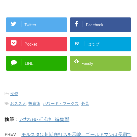
Twitter
Facebook
B!
Pocket
はてブ
LINE
Feedly
-
投資
-
おススメ
,
投資術
,
ハワード・マークス
,
必見
執筆：
ﾌｨﾅﾝｼｬﾙ･ﾎﾟｲﾝﾀｰ 編集部
PREV
モルスタは短期底打ちを示唆、ゴールドマンは長期で