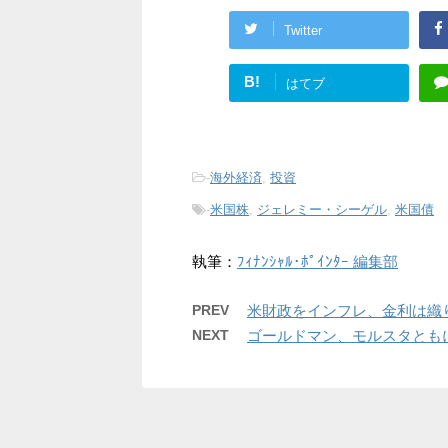
Twitter
B!
はてブ
-
海外経済
,
投資
-
米国株
,
ジェレミー・シーゲル
,
米国債
執筆：
ﾌｨﾅﾝｼｬﾙ･ﾎﾟｲﾝﾀｰ 編集部
PREV
米財政をインフレ、金利は織
NEXT
ゴールドマン、モルスタともにS&