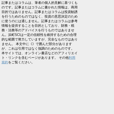
記事またはコラムは、筆者の個人的見解に基づくも
のです。記事またはコラムに書かれた情報は、商用
目的ではありません。記事またはコラムは投資勧誘
を行うためのものではなく、投資の意思決定のため
に使うのには適しません。記事またはコラムは参考
情報を提供することを目的としており、財務・税
務・法務等のアドバイスを行うものではありませ
ん。浜町SCIは一定の信頼性を維持するための合理
的な範囲で努力していますが、完全なものではあり
ません。 本文中に《》で囲んだ部分があります
が、これは引用ではなく強調のためのものです。
本サイトでは、オンライン書店などのアフィリエイ
ト・リンクを含むページがあります。 その他
利用
規約
をご覧ください。