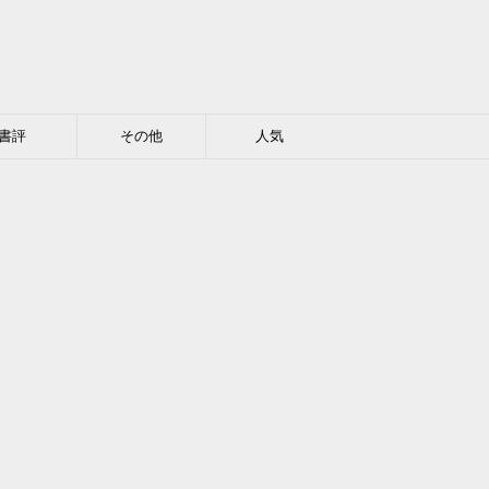
書評
その他
人気