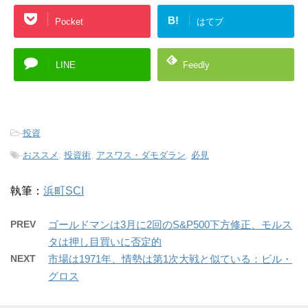
B!
Pocket
はてブ
LINE
Feedly
-
投資
-
おススメ
,
投資術
,
アスワス・ダモダラン
,
必見
執筆：
浜町SCI
PREV
ゴールドマンは3月に2回のS&P500下方修正、モルス
タは押し目買いに否定的
NEXT
市場は1971年、情勢は第1次大戦と似ている：ビル・
グロス