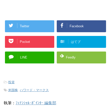
Twitter
Facebook
B!
Pocket
はてブ
LINE
Feedly
-
投資
-
米国株
,
ハワード・マークス
執筆：
ﾌｨﾅﾝｼｬﾙ･ﾎﾟｲﾝﾀｰ 編集部