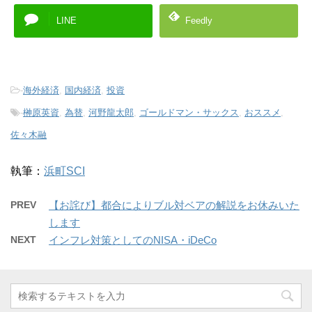
LINE
Feedly
-
海外経済
,
国内経済
,
投資
-
榊原英資
,
為替
,
河野龍太郎
,
ゴールドマン・サックス
,
おススメ
,
佐々木融
執筆：
浜町SCI
PREV
【お詫び】都合によりブル対ベアの解説をお休みいた
します
NEXT
インフレ対策としてのNISA・iDeCo