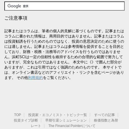
ご注意事項
記事またはコラムは、筆者の個人的見解に基づくものです。記事または
コラムに書かれた情報は、商用目的ではありません。記事またはコラム
は投資勧誘を行うためのものではなく、投資の意思決定のために使うの
には適しません。記事またはコラムは参考情報を提供することを目的と
しており、財務・税務・法務等のアドバイスを行うものではありませ
ん。浜町SCIは一定の信頼性を維持するための合理的な範囲で努力して
いますが、完全なものではありません。 本文中に《》で囲んだ部分が
ありますが、これは引用ではなく強調のためのものです。 本サイトで
は、オンライン書店などのアフィリエイト・リンクを含むページがあり
ます。 その他
利用規約
をご覧ください。
TOP
投資家・エコノミスト・トピック一覧
すべての記事
投資タイプ診断
早期引退シミュレーション
株価指数と為替
レート
The Financial Pointerについて