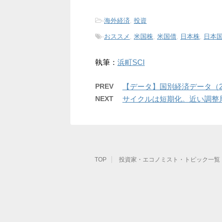
-
海外経済
,
投資
-
おススメ
,
米国株
,
米国債
,
日本株
,
日本
執筆：
浜町SCI
PREV
【データ】国別経済データ（20
NEXT
サイクルは短期化。近い調整
TOP
投資家・エコノミスト・トピック一覧