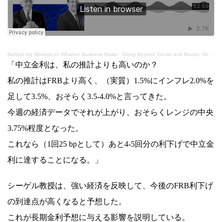
Behind the Markets on Wharton Business Radio
·
Going Beyond Stocks and Bonds: How Much is Too Much and Cliffwater's Solutions
「中立金利は、私の推計よりも高いのか？
私の推計はFRBより高く、（実質）1.5%にインフレ2.0%を
足して3.5%、おそらく3.5-4.0%と言ってきた。
今週の経済データでそれが上がり、おそらくレンジの中央
3.75%程度となった。
これなら（1回25 bpとして）あと4-5回分の利下げで中立金
利に達することになる。」
シーゲル教授は、強い経済を反映して、今後のFRB利下げ
の到達点が高くなると予想した。
これが長期金利予想に与える影響を説明している。