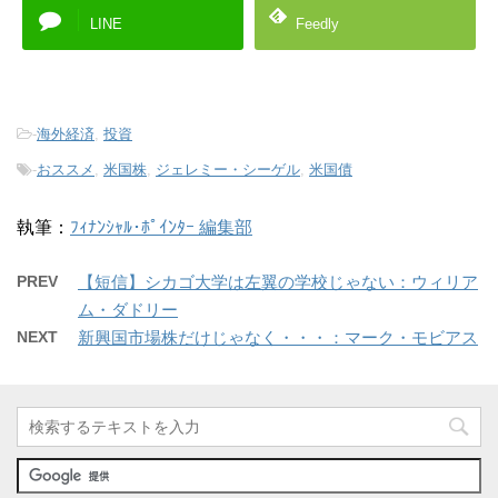
LINE
Feedly
-
海外経済
,
投資
-
おススメ
,
米国株
,
ジェレミー・シーゲル
,
米国債
執筆：
ﾌｨﾅﾝｼｬﾙ･ﾎﾟｲﾝﾀｰ 編集部
PREV
【短信】シカゴ大学は左翼の学校じゃない：ウィリア
ム・ダドリー
NEXT
新興国市場株だけじゃなく・・・：マーク・モビアス