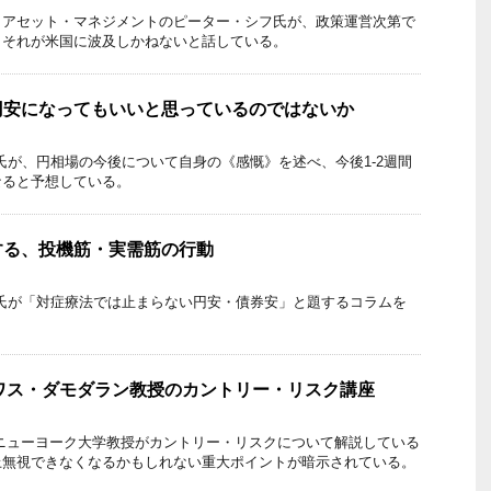
・アセット・マネジメントのピーター・シフ氏が、政策運営次第で
、それが米国に波及しかねないと話している。
円安になってもいいと思っているのではないか
氏が、円相場の今後について自身の《感慨》を述べ、今後1-2週間
なると予想している。
する、投機筋・実需筋の行動
氏が「対症療法では止まらない円安・債券安」と題するコラムを
。
アスワス・ダモダラン教授のカントリー・リスク講座
ニューヨーク大学教授がカントリー・リスクについて解説している
上無視できなくなるかもしれない重大ポイントが暗示されている。