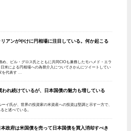
ラリアンがやけに円相場に注目している。何か起こる
Oを務め、ビル・グロス氏とともに共同CIOも兼務したモハメド・エラ
、日米による円相場への為替介入についてさかんにツイートしてい
家を代表す …
は買われ続けているが、日本国債の魅力も増している
カルーイ氏が、世界の投資家の米資産への投資は堅調と示す一方で、
あると述べている。
日本政府は米国債を売って日本国債を買入消却すべき