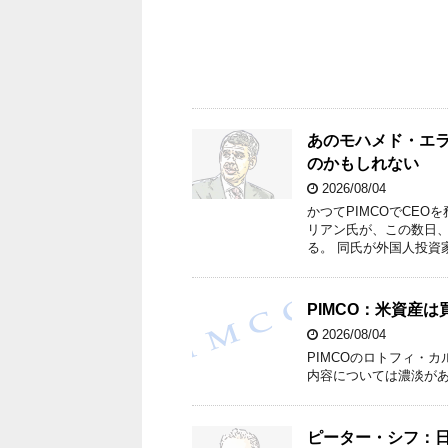
あのモハメド・エ
のかもしれない
2026/08/04
かつてPIMCOでCE
リアン氏が、この数日
る。 同氏が外国人投資
PIMCO：米資産
2026/08/04
PIMCOのロトフィ・
内容については濃淡が
ピーター・シフ：