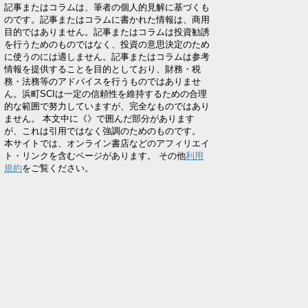
記事またはコラムは、筆者の個人的見解に基づくも
のです。記事またはコラムに書かれた情報は、商用
目的ではありません。記事またはコラムは投資勧誘
を行うためのものではなく、投資の意思決定のため
に使うのには適しません。記事またはコラムは参考
情報を提供することを目的としており、財務・税
務・法務等のアドバイスを行うものではありませ
ん。浜町SCIは一定の信頼性を維持するための合理
的な範囲で努力していますが、完全なものではあり
ません。 本文中に《》で囲んだ部分があります
が、これは引用ではなく強調のためのものです。
本サイトでは、オンライン書店などのアフィリエイ
ト・リンクを含むページがあります。 その他
利用
規約
をご覧ください。