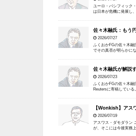
ユーロ・パシフィック
は日本が危機に発展し
佐々木融氏：もう
2026/07/27
ふくおかFGの佐々木融
でその真否が明らかに
佐々木融氏が解説
2026/07/23
ふくおかFGの佐々木融
Reutersに寄稿している
【Wonkish】
2026/07/19
アスワス・ダモダラン 
が、そこには今後実務