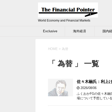
World Economy and Financial Markets
Exclusive
海外経済
国内
HOME
>
為替
「 為替 」 一覧
佐々木融氏：利上げ
2026/08/06
ふくおかFGの佐々木融
場について予想してい