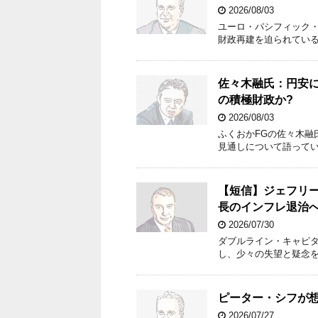
2026/08/03
ユーロ・パシフィック
財政再建を迫られてい
佐々木融氏：円安
の積極財政か?
2026/08/03
ふくおかFGの佐々木融
見通しについて語って
【短信】ジェフリー
長のインフレ退治
2026/07/30
ダブルライン・キャピタ
し、少々の失望と疑念
ピーター・シフが
2026/07/27