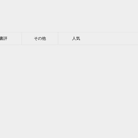
書評
その他
人気