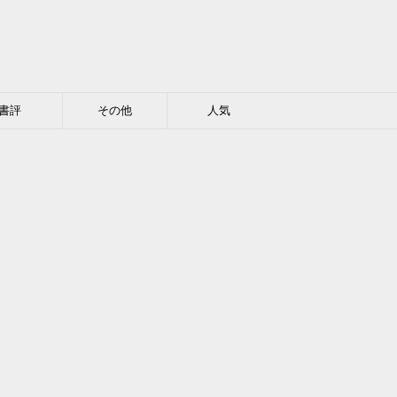
書評
その他
人気