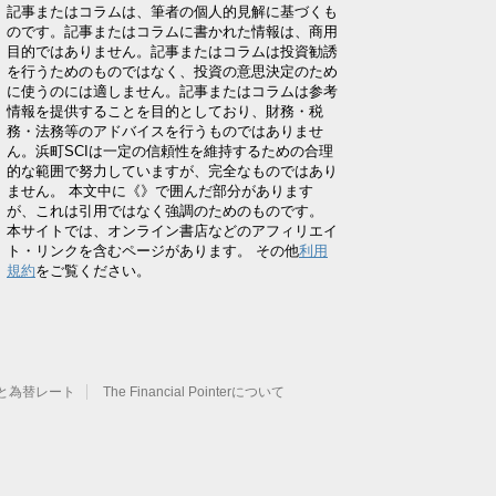
記事またはコラムは、筆者の個人的見解に基づくも
のです。記事またはコラムに書かれた情報は、商用
目的ではありません。記事またはコラムは投資勧誘
を行うためのものではなく、投資の意思決定のため
に使うのには適しません。記事またはコラムは参考
情報を提供することを目的としており、財務・税
務・法務等のアドバイスを行うものではありませ
ん。浜町SCIは一定の信頼性を維持するための合理
的な範囲で努力していますが、完全なものではあり
ません。 本文中に《》で囲んだ部分があります
が、これは引用ではなく強調のためのものです。
本サイトでは、オンライン書店などのアフィリエイ
ト・リンクを含むページがあります。 その他
利用
規約
をご覧ください。
と為替レート
The Financial Pointerについて