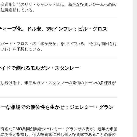
資産運用部門のリサ・シャレット氏は、新たな投資レジームへの転
と注意喚起している。
ティープ化、ドル安、3%インフレ：ビル・グロス
バート・フロストの「氷か炎か」を引いている。 今度は前回とは
ンフレ）を予想している。
サイドで割れるモルガン・スタンレー
試し続ける中、米モルガン・スタンレーの発信のトーンの多様性が
リーな相場での優位性を生かせ：ジェレミー・グラン
有名なGMO共同創業者ジェレミー・グランサム氏が、近年の米国
準にあると指摘し、個人投資家に対し個人投資家であることの優位