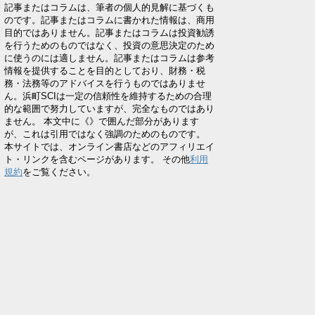
記事またはコラムは、筆者の個人的見解に基づくも
のです。記事またはコラムに書かれた情報は、商用
目的ではありません。記事またはコラムは投資勧誘
を行うためのものではなく、投資の意思決定のため
に使うのには適しません。記事またはコラムは参考
情報を提供することを目的としており、財務・税
務・法務等のアドバイスを行うものではありませ
ん。浜町SCIは一定の信頼性を維持するための合理
的な範囲で努力していますが、完全なものではあり
ません。 本文中に《》で囲んだ部分があります
が、これは引用ではなく強調のためのものです。
本サイトでは、オンライン書店などのアフィリエイ
ト・リンクを含むページがあります。 その他
利用
規約
をご覧ください。