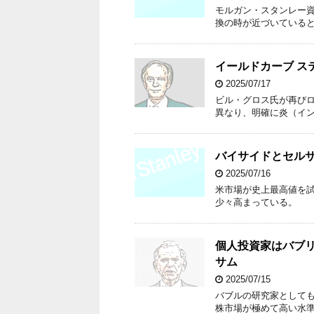
モルガン・スタンレー
換の時が近づいている
イールドカーブ ス
2025/07/17
ビル・グロス氏が再びロ
異なり、明確に炎（イ
バイサイドとセル
2025/07/16
米市場が史上最高値を
少々高まっている。
個人投資家はバブ
サム
2025/07/15
バブルの研究家としても
株市場が極めて高い水