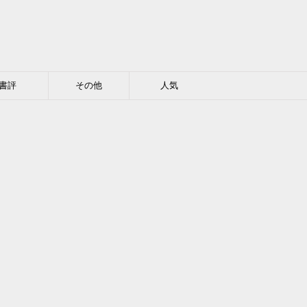
書評
その他
人気