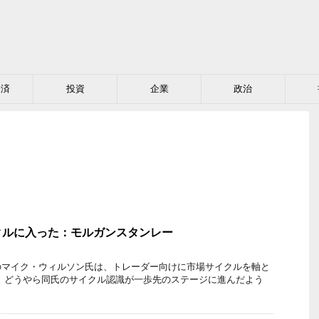
経済
投資
企業
政治
クルに入った：モルガンスタンレー
のマイク・ウィルソン氏は、トレーダー向けに市場サイクルを軸と
 どうやら同氏のサイクル認識が一歩先のステージに進んだよう