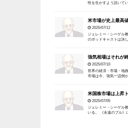
性を生かすよう説いて
米市場が史上最高
2025/07/12
ジェレミー・シーゲル教
のポッドキャストは決
強気相場はそれが
2025/07/10
世界の経済・市場・地政
市場は今、強気一辺倒
米国株市場は上昇
2025/07/05
ジェレミー・シーゲル
いる。 《永遠のブル》