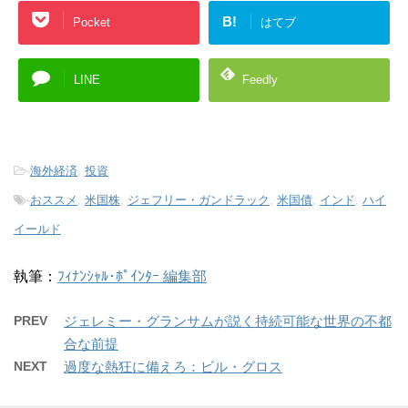
B!
Pocket
はてブ
LINE
Feedly
-
海外経済
,
投資
-
おススメ
,
米国株
,
ジェフリー・ガンドラック
,
米国債
,
インド
,
ハイ
イールド
執筆：
ﾌｨﾅﾝｼｬﾙ･ﾎﾟｲﾝﾀｰ 編集部
PREV
ジェレミー・グランサムが説く持続可能な世界の不都
合な前提
NEXT
過度な熱狂に備えろ：ビル・グロス