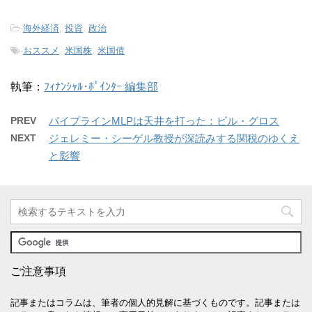
-
海外経済
,
投資
,
政治
-
おススメ
,
米国株
,
米国債
執筆：
ﾌｨﾅﾝｼｬﾙ･ﾎﾟｲﾝﾀｰ 編集部
PREV
パイプラインMLPは天井を打った：ビル・グロス
NEXT
ジェレミー・シーゲル教授が深読みする関税のゆくえ
と影響
ご注意事項
記事またはコラムは、筆者の個人的見解に基づくものです。記事または