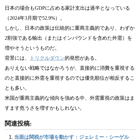
日本の場合もGDPに占める家計支出は過半となっている
（2024年3月期で52.9%）。
しかし、日本の政策は伝統的に重商主義的であり、わずか
2割強である輸出（またはインバウンドを含めた外需）を
増やそうというものだ。
背景には、
トリクルダウン
的発想がある。
ありえない戦略ではなかろうが、直接的に消費を重視する
のと直接的に外需を重視するのでは優先順位が相反するこ
とも多い。
米国が重商主義的な傾向を強める中、外需重視の政策はま
すます危うさを増すかもしれない。
関連投稿:
当面は関税が市場を動かす：ジェレミー・シーゲル