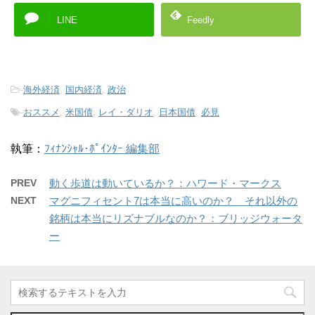
LINE
Feedly
-
海外経済
,
国内経済
,
政治
-
おススメ
,
米国債
,
レイ・ダリオ
,
日本国債
,
必見
執筆：
ﾌｨﾅﾝｼｬﾙ･ﾎﾟｲﾝﾀｰ 編集部
PREV
動く歩道は動いているか？：ハワード・マークス
NEXT
マグニフィセント7は本当に高いのか？ それ以外の
銘柄は本当にリズナブルなのか？：ブリッジウォータ
ー