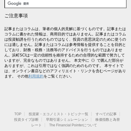
ご注意事項
記事またはコラムは、筆者の個人的見解に基づくものです。記事または
コラムに書かれた情報は、商用目的ではありません。記事またはコラム
は投資勧誘を行うためのものではなく、投資の意思決定のために使うの
には適しません。記事またはコラムは参考情報を提供することを目的と
しており、財務・税務・法務等のアドバイスを行うものではありませ
ん。浜町SCIは一定の信頼性を維持するための合理的な範囲で努力して
いますが、完全なものではありません。 本文中に《》で囲んだ部分が
ありますが、これは引用ではなく強調のためのものです。 本サイトで
は、オンライン書店などのアフィリエイト・リンクを含むページがあり
ます。 その他
利用規約
をご覧ください。
TOP
投資家・エコノミスト・トピック一覧
すべての記事
投資タイプ診断
早期引退シミュレーション
株価指数と為替
レート
The Financial Pointerについて