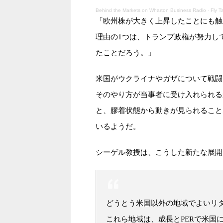
Behind the Markets on Wharton Business Radio
·
Fly T
「欧州株が大きく上昇したことにも触
理由の1つは、トランプ政権が努力し
たことだろう。」
米国がウクライナやガザについて戦闘
そのやり方が当事者に受け入れられる
と、膠着状態から動きが見られること
いるようだ。
シーゲル教授は、こうした新たな展開
どうとう米国以外の地域でよいリ
これら地域は、成長とPERで米国