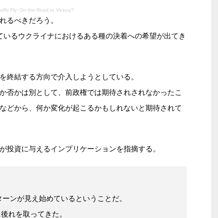
ariffs Fly: On the Road to Victory?
れるべきだろう。
ているウクライナにおけるある種の決着への希望が出てき
を終結する方向で介入しようとしている。
か否かは別として、前政権では期待されされなかったこ
などから、何か変化が起こるかもしれないと期待されて
が投資に与えるインプリケーションを指摘する。
ターンが見え始めているということだ。
に後れを取ってきた。