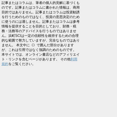
記事またはコラムは、筆者の個人的見解に基づくも
のです。記事またはコラムに書かれた情報は、商用
目的ではありません。記事またはコラムは投資勧誘
を行うためのものではなく、投資の意思決定のため
に使うのには適しません。記事またはコラムは参考
情報を提供することを目的としており、財務・税
務・法務等のアドバイスを行うものではありませ
ん。浜町SCIは一定の信頼性を維持するための合理
的な範囲で努力していますが、完全なものではあり
ません。 本文中に《》で囲んだ部分があります
が、これは引用ではなく強調のためのものです。
本サイトでは、オンライン書店などのアフィリエイ
ト・リンクを含むページがあります。 その他
利用
規約
をご覧ください。