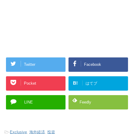
Twitter
Facebook
B!
Pocket
はてブ
LINE
Feedly
-
Exclusive
,
海外経済
,
投資