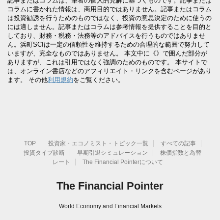
記事またはコラムは、筆者の個人的見解に基づくものです。記事または
コラムに書かれた情報は、商用目的ではありません。記事またはコラム
は投資勧誘を行うためのものではなく、投資の意思決定のために使うの
には適しません。記事またはコラムは参考情報を提供することを目的と
しており、財務・税務・法務等のアドバイスを行うものではありませ
ん。浜町SCIは一定の信頼性を維持するための合理的な範囲で努力して
いますが、完全なものではありません。 本文中に《》で囲んだ部分が
ありますが、これは引用ではなく強調のためのものです。 本サイトで
は、オンライン書店などのアフィリエイト・リンクを含むページがあり
ます。 その他
利用規約
をご覧ください。
TOP
投資家・エコノミスト・トピック一覧
すべての記事
投資タイプ診断
早期引退シミュレーション
株価指数と為替
レート
The Financial Pointerについて
The Financial Pointer
World Economy and Financial Markets