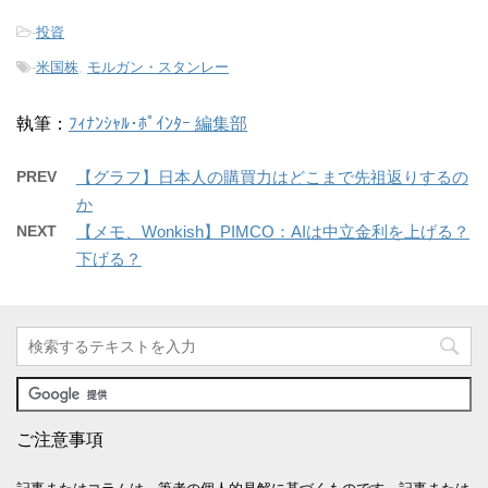
-
投資
-
米国株
,
モルガン・スタンレー
執筆：
ﾌｨﾅﾝｼｬﾙ･ﾎﾟｲﾝﾀｰ 編集部
PREV
【グラフ】日本人の購買力はどこまで先祖返りするの
か
NEXT
【メモ、Wonkish】PIMCO：AIは中立金利を上げる？
下げる？
ご注意事項