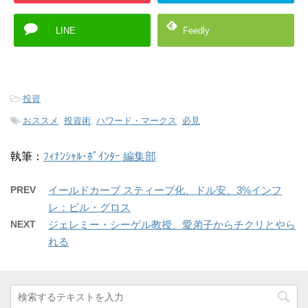
LINE
Feedly
-
投資
-
おススメ
,
投資術
,
ハワード・マークス
,
必見
執筆：
ﾌｨﾅﾝｼｬﾙ･ﾎﾟｲﾝﾀｰ 編集部
PREV
イールドカーブ スティープ化、ドル安、3%インフ
レ：ビル・グロス
NEXT
ジェレミー・シーゲル教授、愛弟子からチクリとやら
れる