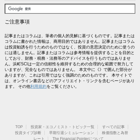
ご注意事項
記事またはコラムは、筆者の個人的見解に基づくものです。記事または
コラムに書かれた情報は、商用目的ではありません。記事またはコラム
は投資勧誘を行うためのものではなく、投資の意思決定のために使うの
には適しません。記事またはコラムは参考情報を提供することを目的と
しており、財務・税務・法務等のアドバイスを行うものではありませ
ん。浜町SCIは一定の信頼性を維持するための合理的な範囲で努力して
いますが、完全なものではありません。 本文中に《》で囲んだ部分が
ありますが、これは引用ではなく強調のためのものです。 本サイトで
は、オンライン書店などのアフィリエイト・リンクを含むページがあり
ます。 その他
利用規約
をご覧ください。
TOP
投資家・エコノミスト・トピック一覧
すべての記事
投資タイプ診断
早期引退シミュレーション
株価指数と為替
レート
The Financial Pointerについて