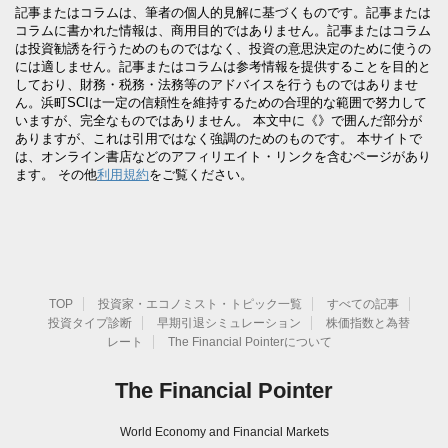
記事またはコラムは、筆者の個人的見解に基づくものです。記事または
コラムに書かれた情報は、商用目的ではありません。記事またはコラム
は投資勧誘を行うためのものではなく、投資の意思決定のために使うの
には適しません。記事またはコラムは参考情報を提供することを目的と
しており、財務・税務・法務等のアドバイスを行うものではありませ
ん。浜町SCIは一定の信頼性を維持するための合理的な範囲で努力して
いますが、完全なものではありません。 本文中に《》で囲んだ部分が
ありますが、これは引用ではなく強調のためのものです。 本サイトで
は、オンライン書店などのアフィリエイト・リンクを含むページがあり
ます。 その他
利用規約
をご覧ください。
TOP
投資家・エコノミスト・トピック一覧
すべての記事
投資タイプ診断
早期引退シミュレーション
株価指数と為替
レート
The Financial Pointerについて
The Financial Pointer
World Economy and Financial Markets