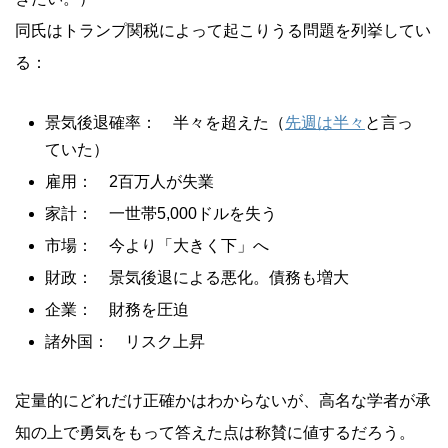
同氏はトランプ関税によって起こりうる問題を列挙してい
る：
景気後退確率： 半々を超えた（
先週は半々
と言っ
ていた）
雇用： 2百万人が失業
家計： 一世帯5,000ドルを失う
市場： 今より「大きく下」へ
財政： 景気後退による悪化。債務も増大
企業： 財務を圧迫
諸外国： リスク上昇
定量的にどれだけ正確かはわからないが、高名な学者が承
知の上で勇気をもって答えた点は称賛に値するだろう。