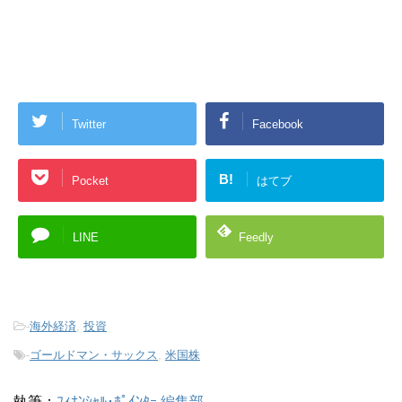
Twitter
Facebook
B!
Pocket
はてブ
LINE
Feedly
-
海外経済
,
投資
-
ゴールドマン・サックス
,
米国株
執筆：
ﾌｨﾅﾝｼｬﾙ･ﾎﾟｲﾝﾀｰ 編集部