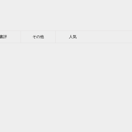
書評
その他
人気