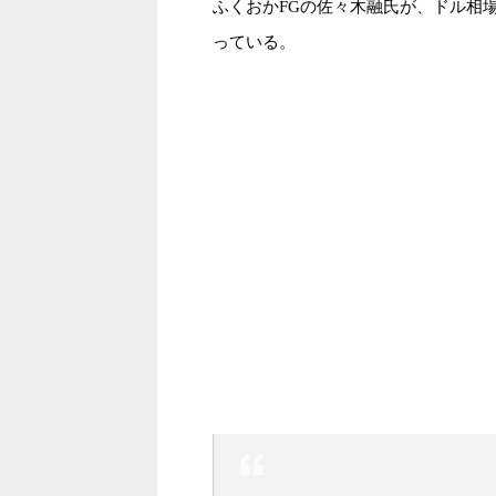
ふくおかFGの佐々木融氏が、ドル相
っている。