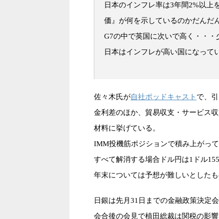
日本のインフレ率は3年間2%以上
価』が何を示しているのかだんだ
G7の中で英国に次いで高く・・・
日本はインフレが高い国になって
自社ポッドキャスト
佐々木氏が
で、引
金利差のほか、貿易収支・サービス収
材料に挙げている。
IMM投機筋ポジションで積み上がっ
すべて解消する場合ドル円は1ドル1
年末については予想が難しいとしたも
日銀は先月31日までの金融政策決定
会合後の会見で植田総裁は関税の影響