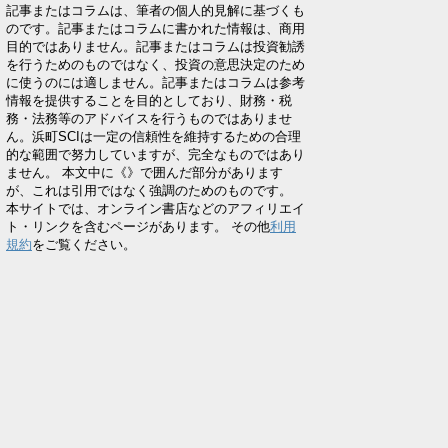
記事またはコラムは、筆者の個人的見解に基づくも
のです。記事またはコラムに書かれた情報は、商用
目的ではありません。記事またはコラムは投資勧誘
を行うためのものではなく、投資の意思決定のため
に使うのには適しません。記事またはコラムは参考
情報を提供することを目的としており、財務・税
務・法務等のアドバイスを行うものではありませ
ん。浜町SCIは一定の信頼性を維持するための合理
的な範囲で努力していますが、完全なものではあり
ません。 本文中に《》で囲んだ部分があります
が、これは引用ではなく強調のためのものです。
本サイトでは、オンライン書店などのアフィリエイ
ト・リンクを含むページがあります。 その他
利用
規約
をご覧ください。