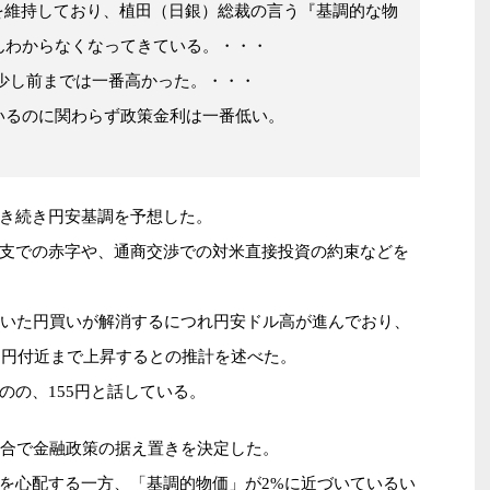
を維持しており、植田（日銀）総裁の言う『基調的な物
んわからなくなってきている。・・・
少し前までは一番高かった。・・・
いるのに関わらず政策金利は一番低い。
き続き円安基調を予想した。
支での赤字や、通商交渉での対米直接投資の約束などを
ていた円買いが解消するにつれ円安ドル高が進んでおり、
55円付近まで上昇するとの推計を述べた。
のの、155円と話している。
会合で金融政策の据え置きを決定した。
を心配する一方、「基調的物価」が2%に近づいているい