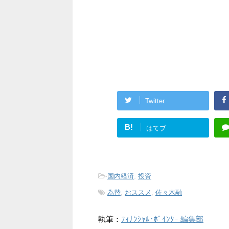
Twitter
B!
はてブ
-
国内経済
,
投資
-
為替
,
おススメ
,
佐々木融
執筆：
ﾌｨﾅﾝｼｬﾙ･ﾎﾟｲﾝﾀｰ 編集部