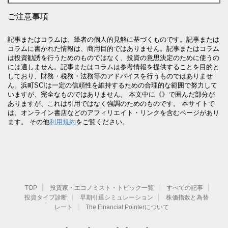
ご注意事項
記事またはコラムは、筆者の個人的見解に基づくものです。記事または
コラムに書かれた情報は、商用目的ではありません。記事またはコラム
は投資勧誘を行うためのものではなく、投資の意思決定のために使うの
には適しません。記事またはコラムは参考情報を提供することを目的と
しており、財務・税務・法務等のアドバイスを行うものではありませ
ん。浜町SCIは一定の信頼性を維持するための合理的な範囲で努力して
いますが、完全なものではありません。 本文中に《》で囲んだ部分が
ありますが、これは引用ではなく強調のためのものです。 本サイトで
は、オンライン書店などのアフィリエイト・リンクを含むページがあり
ます。 その他
利用規約
をご覧ください。
TOP
投資家・エコノミスト・トピック一覧
すべての記事
投資タイプ診断
早期引退シミュレーション
株価指数と為替
レート
The Financial Pointerについて