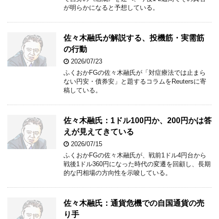
が明らかになると予想している。
佐々木融氏が解説する、投機筋・実需筋
の行動
2026/07/23
ふくおかFGの佐々木融氏が「対症療法では止まら
ない円安・債券安」と題するコラムをReutersに寄
稿している。
佐々木融氏：1ドル100円か、200円かは答
えが見えてきている
2026/07/15
ふくおかFGの佐々木融氏が、戦前1ドル4円台から
戦後1ドル360円になった時代の変遷を回顧し、長期
的な円相場の方向性を示唆している。
佐々木融氏：通貨危機での自国通貨の売
り手