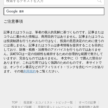
ご注意事項
記事またはコラムは、筆者の個人的見解に基づくものです。記事または
コラムに書かれた情報は、商用目的ではありません。記事またはコラム
は投資勧誘を行うためのものではなく、投資の意思決定のために使うの
には適しません。記事またはコラムは参考情報を提供することを目的と
しており、財務・税務・法務等のアドバイスを行うものではありませ
ん。浜町SCIは一定の信頼性を維持するための合理的な範囲で努力して
いますが、完全なものではありません。 本文中に《》で囲んだ部分が
ありますが、これは引用ではなく強調のためのものです。 本サイトで
は、オンライン書店などのアフィリエイト・リンクを含むページがあり
ます。 その他
利用規約
をご覧ください。
TOP
投資家・エコノミスト・トピック一覧
すべての記事
投資タイプ診断
早期引退シミュレーション
株価指数と為替