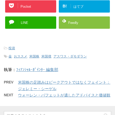
B!
Pocket
はてブ
LINE
Feedly
-
投資
-
金
,
おススメ
,
米国株
,
米国債
,
アスワス・ダモダラン
執筆：
ﾌｨﾅﾝｼｬﾙ･ﾎﾟｲﾝﾀｰ 編集部
PREV
米国株の足踏みはピークアウトではなくフェイント：
ジェレミー・シーゲル
NEXT
ウォーレン・バフェットが遺したアドバイスと価値観