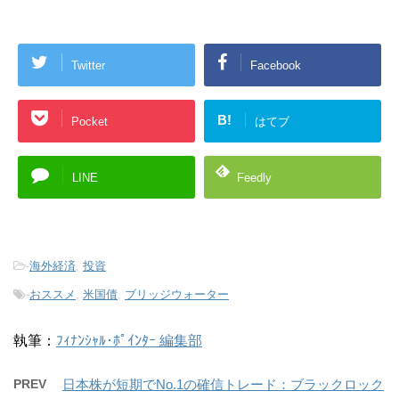
Twitter
Facebook
B!
Pocket
はてブ
LINE
Feedly
-
海外経済
,
投資
-
おススメ
,
米国債
,
ブリッジウォーター
執筆：
ﾌｨﾅﾝｼｬﾙ･ﾎﾟｲﾝﾀｰ 編集部
PREV
日本株が短期でNo.1の確信トレード：ブラックロック