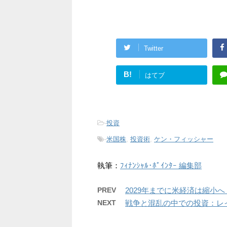
Twitter
B!
はてブ
-
投資
-
米国株
,
投資術
,
ケン・フィッシャー
執筆：
ﾌｨﾅﾝｼｬﾙ･ﾎﾟｲﾝﾀｰ 編集部
PREV
2029年までに米経済は縮小
NEXT
戦争と混乱の中での投資：レ