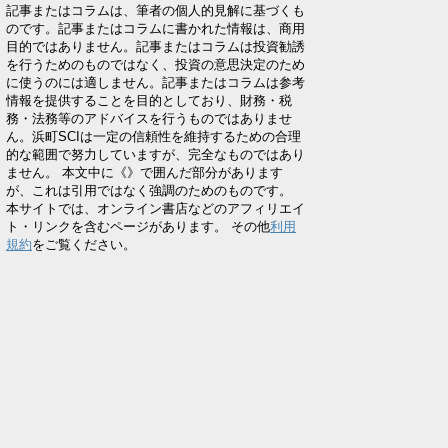
記事またはコラムは、筆者の個人的見解に基づくも
のです。記事またはコラムに書かれた情報は、商用
目的ではありません。記事またはコラムは投資勧誘
を行うためのものではなく、投資の意思決定のため
に使うのには適しません。記事またはコラムは参考
情報を提供することを目的としており、財務・税
務・法務等のアドバイスを行うものではありませ
ん。浜町SCIは一定の信頼性を維持するための合理
的な範囲で努力していますが、完全なものではあり
ません。 本文中に《》で囲んだ部分があります
が、これは引用ではなく強調のためのものです。
本サイトでは、オンライン書店などのアフィリエイ
ト・リンクを含むページがあります。 その他
利用
規約
をご覧ください。