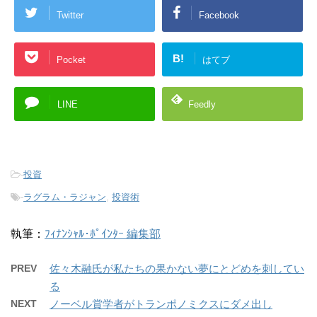
Twitter
Facebook
B!
Pocket
はてブ
LINE
Feedly
-
投資
-
ラグラム・ラジャン
,
投資術
執筆：
ﾌｨﾅﾝｼｬﾙ･ﾎﾟｲﾝﾀｰ 編集部
PREV
佐々木融氏が私たちの果かない夢にとどめを刺してい
る
NEXT
ノーベル賞学者がトランポノミクスにダメ出し