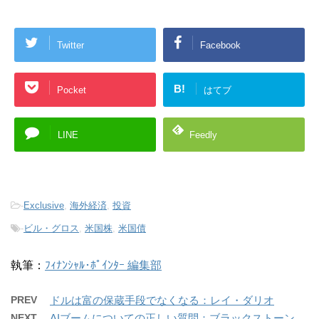
Twitter
Facebook
B!
Pocket
はてブ
LINE
Feedly
-
Exclusive
,
海外経済
,
投資
-
ビル・グロス
,
米国株
,
米国債
執筆：
ﾌｨﾅﾝｼｬﾙ･ﾎﾟｲﾝﾀｰ 編集部
PREV
ドルは富の保蔵手段でなくなる：レイ・ダリオ
NEXT
AIブームについての正しい質問：ブラックストーン