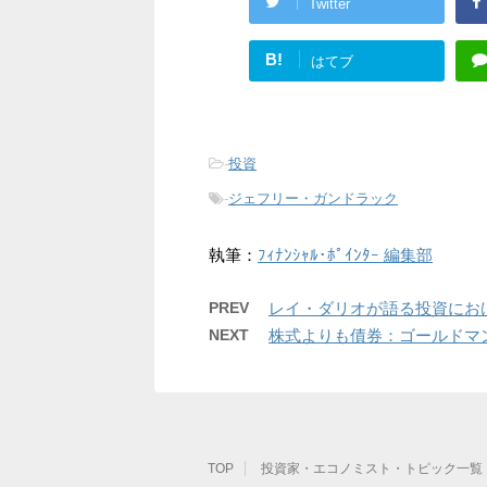
Twitter
B!
はてブ
-
投資
-
ジェフリー・ガンドラック
執筆：
ﾌｨﾅﾝｼｬﾙ･ﾎﾟｲﾝﾀｰ 編集部
PREV
レイ・ダリオが語る投資にお
NEXT
株式よりも債券：ゴールドマ
TOP
投資家・エコノミスト・トピック一覧