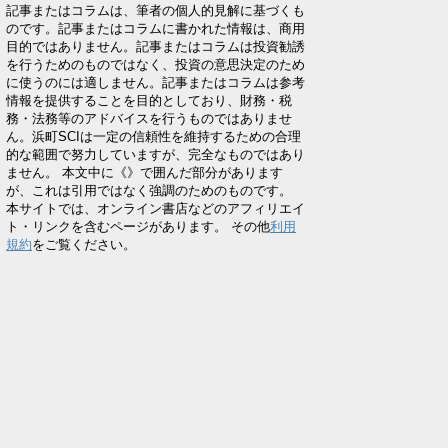
記事またはコラムは、筆者の個人的見解に基づくも
のです。記事またはコラムに書かれた情報は、商用
目的ではありません。記事またはコラムは投資勧誘
を行うためのものではなく、投資の意思決定のため
に使うのには適しません。記事またはコラムは参考
情報を提供することを目的としており、財務・税
務・法務等のアドバイスを行うものではありませ
ん。浜町SCIは一定の信頼性を維持するための合理
的な範囲で努力していますが、完全なものではあり
ません。 本文中に《》で囲んだ部分があります
が、これは引用ではなく強調のためのものです。
本サイトでは、オンライン書店などのアフィリエイ
ト・リンクを含むページがあります。 その他
利用
規約
をご覧ください。