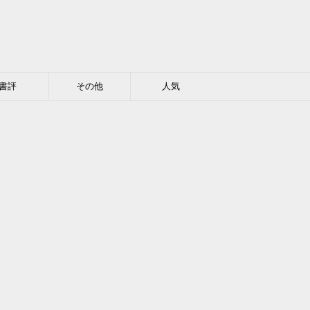
書評
その他
人気