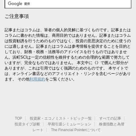
ご注意事項
記事またはコラムは、筆者の個人的見解に基づくものです。記事または
コラムに書かれた情報は、商用目的ではありません。記事またはコラム
は投資勧誘を行うためのものではなく、投資の意思決定のために使うの
には適しません。記事またはコラムは参考情報を提供することを目的と
しており、財務・税務・法務等のアドバイスを行うものではありませ
ん。浜町SCIは一定の信頼性を維持するための合理的な範囲で努力して
いますが、完全なものではありません。 本文中に《》で囲んだ部分が
ありますが、これは引用ではなく強調のためのものです。 本サイトで
は、オンライン書店などのアフィリエイト・リンクを含むページがあり
ます。 その他
利用規約
をご覧ください。
TOP
投資家・エコノミスト・トピック一覧
すべての記事
投資タイプ診断
早期引退シミュレーション
株価指数と為替
レート
The Financial Pointerについて