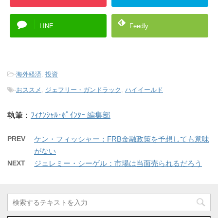
LINE
Feedly
-
海外経済
,
投資
-
おススメ
,
ジェフリー・ガンドラック
,
ハイイールド
執筆：
ﾌｨﾅﾝｼｬﾙ･ﾎﾟｲﾝﾀｰ 編集部
PREV
ケン・フィッシャー：FRB金融政策を予想しても意味
がない
NEXT
ジェレミー・シーゲル：市場は当面売られるだろう